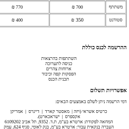
₪
₪
משתתף
770
700
₪
350 ₪
סטודנט
400
ההרשמה לכנס כוללת
השתתפות בהרצאות
כניסה לתערוכה
ארוחות צהרים
הפסקות קפה וכיבוד
תכנית הכנס
אפשרויות תשלום
דמי הרשמה ניתן לשלם באמצעים הבאים:
כרטיס אשראי (ויזה | מאסטר קארד | דיינרס | אמריקן
אקספרס | ישראכארט).
המחאה לפקודת: ארטרא בע"מ, ת.ד. 9352, תל אביב 6109202
העברה בנקאית עבור: ארטרא בע"מ, בנק לאומי, סניף 624, עמק